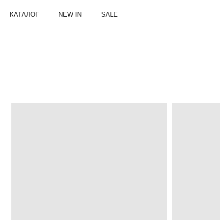
КАТАЛОГ
NEW IN
SALE
ПАЛЬТО
И
ТРЕНЧИ
|
21AVENUE
—
БРЕНД
ДИЗАЙНЕРСКИХ
ПУХОВИКОВ
И
ЖЕНСКОЙ
ОДЕЖДЫ